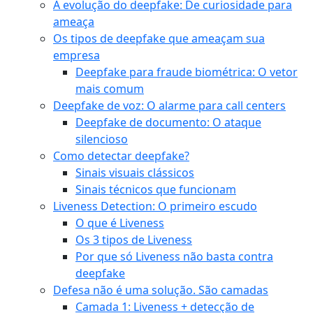
A evolução do deepfake: De curiosidade para
ameaça
Os tipos de deepfake que ameaçam sua
empresa
Deepfake para fraude biométrica: O vetor
mais comum
Deepfake de voz: O alarme para call centers
Deepfake de documento: O ataque
silencioso
Como detectar deepfake?
Sinais visuais clássicos
Sinais técnicos que funcionam
Liveness Detection: O primeiro escudo
O que é Liveness
Os 3 tipos de Liveness
Por que só Liveness não basta contra
deepfake
Defesa não é uma solução. São camadas
Camada 1: Liveness + detecção de