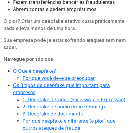
Fazem transferências bancárias fraudulentas
Abrem contas e pedem empréstimos
O pior? Criar um deepfake efetivo custa praticamente
nada e leva menos de uma hora.
Sua empresa pode já estar sofrendo ataques sem nem
saber.
Navegue por tópicos
O Que é deepfake?
Por que você deve se preocupar
Os 3 tipos de deepfake que importam para
empresas
1. Deepfake de vídeo (Face Swap + Expressão)
2. Deepfake de áudio (Voice Cloning)
3. Deepfake de documento
Por que deepfake é diferente (e pior) que
outros ataques de fraude