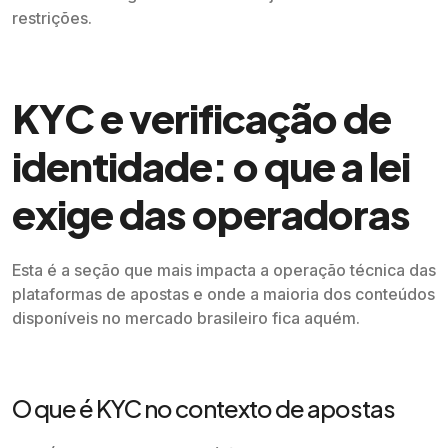
restrições.
KYC e verificação de
identidade: o que a lei
exige das operadoras
Esta é a seção que mais impacta a operação técnica das
plataformas de apostas e onde a maioria dos conteúdos
disponíveis no mercado brasileiro fica aquém.
O que é KYC no contexto de apostas