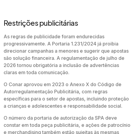
Restrições publicitárias
As regras de publicidade foram endurecidas
progressivamente. A Portaria 1.231/2024 já proibia
direcionar campanhas a menores e sugerir que apostas
são solução financeira. A regulamentação de julho de
2026 tornou obrigatória a inclusão de advertências
claras em toda comunicação.
O Conar aprovou em 2023 o Anexo X do Código de
Autorregulamentação Publicitária, com regras
específicas para o setor de apostas, incluindo proteção
a crianças e adolescentes e responsabilidade social.
O número da portaria de autorização da SPA deve
constar em toda peça publicitária, e ações de patrocínio
e merchandising também estão sujeitas às mesmas