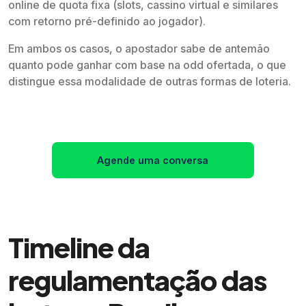
online de quota fixa (slots, cassino virtual e similares
com retorno pré-definido ao jogador).
Em ambos os casos, o apostador sabe de antemão
quanto pode ganhar com base na odd ofertada, o que
distingue essa modalidade de outras formas de loteria.
Agende uma conversa
Timeline da
regulamentação das