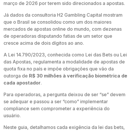
março de 2026 por terem sido direcionados a apostas.
Já dados da consultoria H2 Gambling Capital mostram
que o Brasil se consolidou como um dos maiores
mercados de apostas online do mundo, com dezenas
de operadoras disputando fatias de um setor que
cresce acima de dois dígitos ao ano.
A Lei 14.790/2023, conhecida como Lei das Bets ou Lei
das Apostas, regulamenta a modalidade de apostas de
quota fixa no país e impõe obrigações que vão da
outorga de
R$ 30 milhões à verificação biométrica de
cada apostador
.
Para operadoras, a pergunta deixou de ser “se” devem
se adequar e passou a ser “como” implementar
compliance sem comprometer a experiência do
usuário.
Neste guia, detalhamos cada exigência da lei das bets,