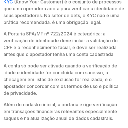
KYC
(Know Your Customer) é o conjunto de processos
que uma operadora adota para verificar a identidade de
seus apostadores. No setor de bets, o KYC não é uma
prática recomendada: é uma obrigação legal.
A Portaria SPA/MF nº 722/2024 é categórica: a
verificação de identidade deve incluir a validação do
CPF e o reconhecimento facial, e deve ser realizada
antes que o apostador tenha uma conta cadastrada.
A conta só pode ser ativada quando a verificação de
idade e identidade for concluída com sucesso, a
checagem em listas de exclusão for realizada, e o
apostador concordar com os termos de uso e política
de privacidade.
Além do cadastro inicial, a portaria exige verificação
em transações financeiras relevantes especialmente
saques e na atualização anual de dados cadastrais.