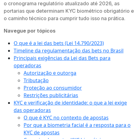
o cronograma regulatório atualizado até 2026, as
portarias que determinam KYC biométrico obrigatório e
o caminho técnico para cumprir tudo isso na prática.
Navegue por tópicos
O que é a lei das bets (Lei 14.790/2023)
Timeline da regulamentação das bets no Brasil
Principais exigências da Lei das Bets para
operadoras
Autorização e outorga
Tributação
Proteção ao consumidor
Restrições publicitárias
KYC e verificação de identidade: o que a lei exige
das operadoras
O que é KYC no contexto de apostas
Por que a biometria facial é a resposta para o
KYC de apostas