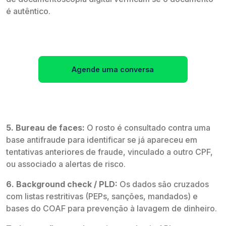
é autêntico.
Agende uma conversa
5. Bureau de faces:
O rosto é consultado contra uma
base antifraude para identificar se já apareceu em
tentativas anteriores de fraude, vinculado a outro CPF,
ou associado a alertas de risco.
6. Background check / PLD:
Os dados são cruzados
com listas restritivas (PEPs, sanções, mandados) e
bases do COAF para prevenção à lavagem de dinheiro.