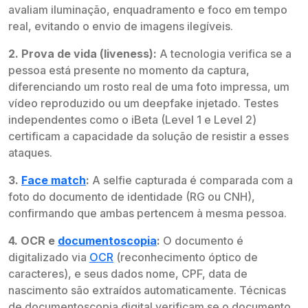
avaliam iluminação, enquadramento e foco em tempo
real, evitando o envio de imagens ilegíveis.
2. Prova de vida (liveness):
A tecnologia verifica se a
pessoa está presente no momento da captura,
diferenciando um rosto real de uma foto impressa, um
vídeo reproduzido ou um deepfake injetado. Testes
independentes como o iBeta (Level 1 e Level 2)
certificam a capacidade da solução de resistir a esses
ataques.
3.
Face match
:
A selfie capturada é comparada com a
foto do documento de identidade (RG ou CNH),
confirmando que ambas pertencem à mesma pessoa.
4. OCR e
documentoscopia
:
O documento é
digitalizado via
OCR
(reconhecimento óptico de
caracteres), e seus dados nome, CPF, data de
nascimento são extraídos automaticamente. Técnicas
de documentoscopia digital verificam se o documento