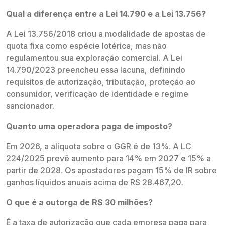
Qual a diferença entre a Lei 14.790 e a Lei 13.756?
A Lei 13.756/2018 criou a modalidade de apostas de
quota fixa como espécie lotérica, mas não
regulamentou sua exploração comercial. A Lei
14.790/2023 preencheu essa lacuna, definindo
requisitos de autorização, tributação, proteção ao
consumidor, verificação de identidade e regime
sancionador.
Quanto uma operadora paga de imposto?
Em 2026, a alíquota sobre o GGR é de 13%. A LC
224/2025 prevê aumento para 14% em 2027 e 15% a
partir de 2028. Os apostadores pagam 15% de IR sobre
ganhos líquidos anuais acima de R$ 28.467,20.
O que é a outorga de R$ 30 milhões?
É a taxa de autorização que cada empresa paga para