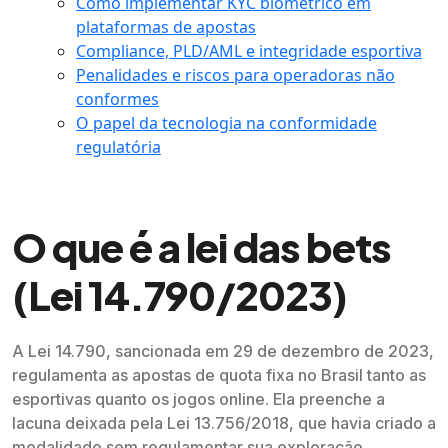
Como implementar KYC biométrico em
plataformas de apostas
Compliance, PLD/AML e integridade esportiva
Penalidades e riscos para operadoras não
conformes
O papel da tecnologia na conformidade
regulatória
O que é a lei das bets
(Lei 14.790/2023)
A Lei 14.790, sancionada em 29 de dezembro de 2023,
regulamenta as apostas de quota fixa no Brasil tanto as
esportivas quanto os jogos online. Ela preenche a
lacuna deixada pela Lei 13.756/2018, que havia criado a
modalidade sem regulamentar sua exploração