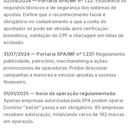
02/05/2024 — Portaria SPA/MF nº 722:
Estabelece os
requisitos técnicos e de segurança dos sistemas de
apostas. Define que o reconhecimento facial é
obrigatório no cadastramento e que a conta do
apostador só pode ser ativada após verificação
biométrica, validação do CPF e checagem em listas de
exclusão.
31/07/2024 — Portaria SPA/MF nº 1.231:
Regulamenta
publicidade, patrocínio, merchandising e ações
promocionais de operadoras. Proíbe direcionar
campanhas a menores e vincular apostas a sucesso
financeiro.
01/01/2025 — Início da operação regulamentada:
Apenas empresas autorizadas pela SPA podem operar.
Domínio “.bet.br” passa a ser obrigatório. 80 empresas
recebem autorização, totalizando cerca de 182 marcas
em operação.