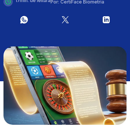
17min. de leitura
Por: CertiFace Biometria
para a outorga de licenças, tributação do
setor, medidas contra a lavagem de
dinheiro e regras rigorosas de proteção ao
apostador. O mercado de apostas no Brasil
[…]