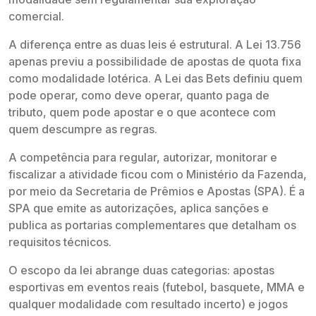
comercial.
A diferença entre as duas leis é estrutural. A Lei 13.756
apenas previu a possibilidade de apostas de quota fixa
como modalidade lotérica. A Lei das Bets definiu quem
pode operar, como deve operar, quanto paga de
tributo, quem pode apostar e o que acontece com
quem descumpre as regras.
A competência para regular, autorizar, monitorar e
fiscalizar a atividade ficou com o Ministério da Fazenda,
por meio da Secretaria de Prêmios e Apostas (SPA). É a
SPA que emite as autorizações, aplica sanções e
publica as portarias complementares que detalham os
requisitos técnicos.
O escopo da lei abrange duas categorias: apostas
esportivas em eventos reais (futebol, basquete, MMA e
qualquer modalidade com resultado incerto) e jogos