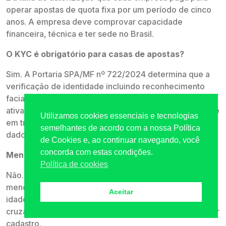
operar apostas de quota fixa por um período de cinco
anos. A empresa deve comprovar capacidade
financeira, técnica e ter sede no Brasil.
O KYC é obrigatório para casas de apostas?
Sim. A Portaria SPA/MF nº 722/2024 determina que a
verificação de identidade incluindo reconhecimento
facial e validação do CPF deve ser realizada antes da
ativação da conta do apostador. A verificação se repete
Utilizamos cookies essenciais e tecnologias
em transações financeiras e na atualização anual de
semelhantes de acordo com a nossa Política
dados.
de Cookies e, ao continuar navegando, você
concorda com estas condições.
Menores de 18 anos podem apostar?
Política de cookies
Não. A lei proíbe expressamente a participação de
menores, e a Portaria 722 exige que a verificação de
Aceitar
idade seja feita por meio de reconhecimento facial e
cruzamento com documentos oficiais antes de qualquer
cadastro.