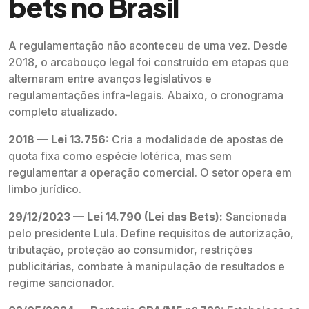
bets no Brasil
A regulamentação não aconteceu de uma vez. Desde
2018, o arcabouço legal foi construído em etapas que
alternaram entre avanços legislativos e
regulamentações infra-legais. Abaixo, o cronograma
completo atualizado.
2018 — Lei 13.756:
Cria a modalidade de apostas de
quota fixa como espécie lotérica, mas sem
regulamentar a operação comercial. O setor opera em
limbo jurídico.
29/12/2023 — Lei 14.790 (Lei das Bets):
Sancionada
pelo presidente Lula. Define requisitos de autorização,
tributação, proteção ao consumidor, restrições
publicitárias, combate à manipulação de resultados e
regime sancionador.