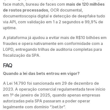
face match, bureau de faces com
mais de 120 milhões
de rostos processados
, OCR documental,
documentoscopia digital e detecção de deepfake tudo
via API, com validação em 1 a 2 segundos e 99,9% de
uptime.
A plataforma já ajudou a evitar mais de R$10 bilhões em
fraudes e opera nativamente em conformidade com a
LGPD, entregando trilhas de auditoria completas para
fiscalização da SPA.
FAQ
Quando a lei das bets entrou em vigor?
A Lei 14.790 foi sancionada em 29 de dezembro de
2023. A operação comercial regulamentada teve início
em 1º de janeiro de 2025, quando apenas empresas
autorizadas pela SPA passaram a poder operar
legalmente com domínio “.bet.br”.